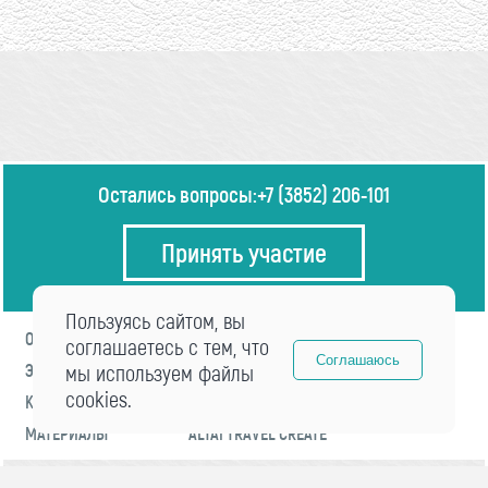
Остались вопросы:
+7 (3852) 206-101
Принять участие
Пользуясь сайтом, вы
О ФОРУМЕ
ПРОГРАММА
соглашаетесь с тем, что
Соглашаюсь
ЭКСПЕРТЫ
мы используем файлы
НОВОСТИ
cookies.
КОНТАКТЫ
РЕГИСТРАЦИЯ
МАТЕРИАЛЫ
ALTAI TRAVEL CREATE
© 2021 «visitaltai» Все права защищены.