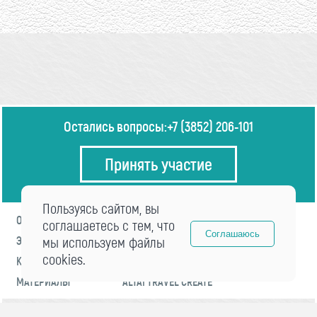
Остались вопросы:
+7 (3852) 206-101
Принять участие
Пользуясь сайтом, вы
О ФОРУМЕ
ПРОГРАММА
соглашаетесь с тем, что
Соглашаюсь
ЭКСПЕРТЫ
мы используем файлы
НОВОСТИ
cookies.
КОНТАКТЫ
РЕГИСТРАЦИЯ
МАТЕРИАЛЫ
ALTAI TRAVEL CREATE
© 2021 «visitaltai» Все права защищены.