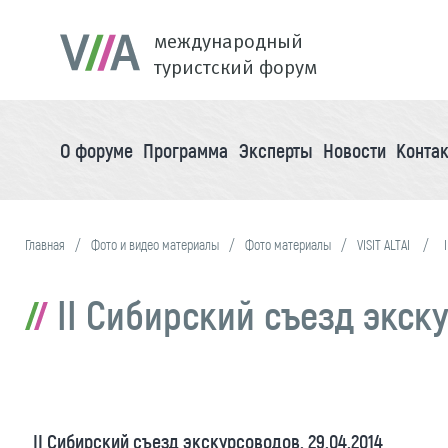
международный
туристский форум
О форуме
Программа
Эксперты
Новости
Конта
Главная
Фото и видео материалы
Фото материалы
VISIT ALTAI
II Сибирский съезд экску
II Сибирский съезд экскурсоводов. 29.04.2014