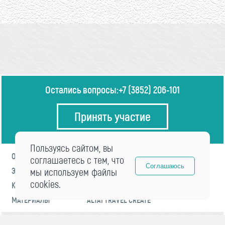
Остались вопросы:
+7 (3852) 206-101
Принять участие
Пользуясь сайтом, вы
О ФОРУМЕ
ПРОГРАММА
соглашаетесь с тем, что
Соглашаюсь
ЭКСПЕРТЫ
мы используем файлы
НОВОСТИ
cookies.
КОНТАКТЫ
РЕГИСТРАЦИЯ
МАТЕРИАЛЫ
ALTAI TRAVEL CREATE
© 2021 «visitaltai» Все права защищены.