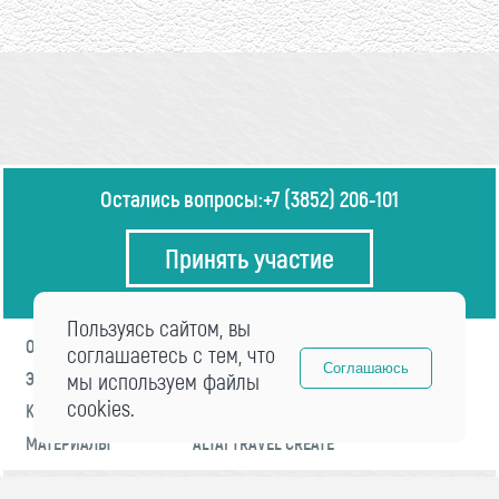
Остались вопросы:
+7 (3852) 206-101
Принять участие
Пользуясь сайтом, вы
О ФОРУМЕ
ПРОГРАММА
соглашаетесь с тем, что
Соглашаюсь
ЭКСПЕРТЫ
мы используем файлы
НОВОСТИ
cookies.
КОНТАКТЫ
РЕГИСТРАЦИЯ
МАТЕРИАЛЫ
ALTAI TRAVEL CREATE
© 2021 «visitaltai» Все права защищены.