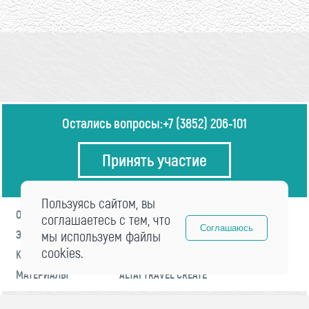
Остались вопросы:
+7 (3852) 206-101
Принять участие
Пользуясь сайтом, вы
О ФОРУМЕ
ПРОГРАММА
соглашаетесь с тем, что
Соглашаюсь
ЭКСПЕРТЫ
мы используем файлы
НОВОСТИ
cookies.
КОНТАКТЫ
РЕГИСТРАЦИЯ
МАТЕРИАЛЫ
ALTAI TRAVEL CREATE
© 2021 «visitaltai» Все права защищены.