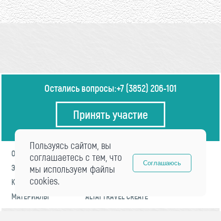
Остались вопросы:
+7 (3852) 206-101
Принять участие
Пользуясь сайтом, вы
О ФОРУМЕ
ПРОГРАММА
соглашаетесь с тем, что
Соглашаюсь
ЭКСПЕРТЫ
мы используем файлы
НОВОСТИ
cookies.
КОНТАКТЫ
РЕГИСТРАЦИЯ
МАТЕРИАЛЫ
ALTAI TRAVEL CREATE
© 2021 «visitaltai» Все права защищены.