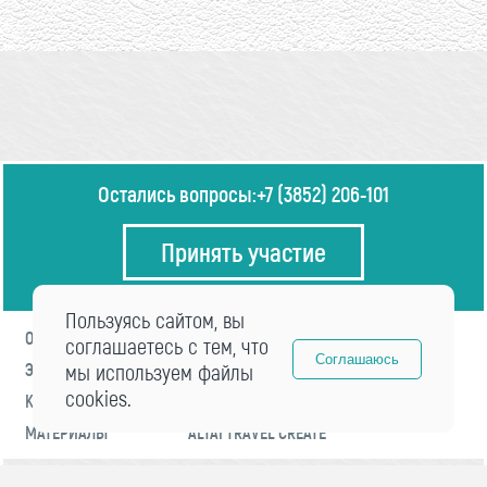
Остались вопросы:
+7 (3852) 206-101
Принять участие
Пользуясь сайтом, вы
О ФОРУМЕ
ПРОГРАММА
соглашаетесь с тем, что
Соглашаюсь
ЭКСПЕРТЫ
мы используем файлы
НОВОСТИ
cookies.
КОНТАКТЫ
РЕГИСТРАЦИЯ
МАТЕРИАЛЫ
ALTAI TRAVEL CREATE
© 2021 «visitaltai» Все права защищены.