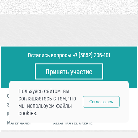
Остались вопросы:
+7 (3852) 206-101
Принять участие
Пользуясь сайтом, вы
О ФОРУМЕ
ПРОГРАММА
соглашаетесь с тем, что
Соглашаюсь
ЭКСПЕРТЫ
мы используем файлы
НОВОСТИ
cookies.
КОНТАКТЫ
РЕГИСТРАЦИЯ
МАТЕРИАЛЫ
ALTAI TRAVEL CREATE
© 2021 «visitaltai» Все права защищены.