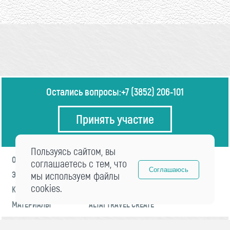
Остались вопросы:
+7 (3852) 206-101
Принять участие
Пользуясь сайтом, вы
О ФОРУМЕ
ПРОГРАММА
соглашаетесь с тем, что
Соглашаюсь
ЭКСПЕРТЫ
мы используем файлы
НОВОСТИ
cookies.
КОНТАКТЫ
РЕГИСТРАЦИЯ
МАТЕРИАЛЫ
ALTAI TRAVEL CREATE
© 2021 «visitaltai» Все права защищены.