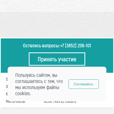
Остались вопросы:
+7 (3852) 206-101
Принять участие
Пользуясь сайтом, вы
О ФОРУМЕ
ПРОГРАММА
соглашаетесь с тем, что
Соглашаюсь
ЭКСПЕРТЫ
мы используем файлы
НОВОСТИ
cookies.
КОНТАКТЫ
РЕГИСТРАЦИЯ
МАТЕРИАЛЫ
ALTAI TRAVEL CREATE
© 2021 «visitaltai» Все права защищены.