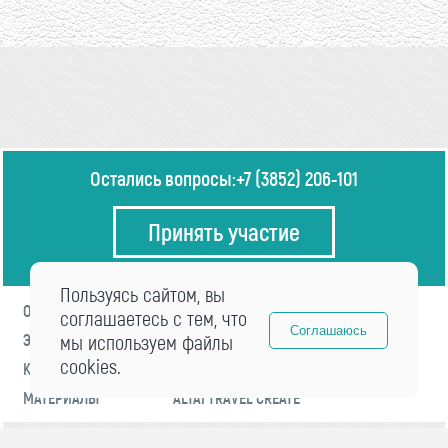
Остались вопросы:
+7 (3852) 206-101
Принять участие
Пользуясь сайтом, вы
О ФОРУМЕ
ПРОГРАММА
соглашаетесь с тем, что
Соглашаюсь
ЭКСПЕРТЫ
мы используем файлы
НОВОСТИ
cookies.
КОНТАКТЫ
РЕГИСТРАЦИЯ
МАТЕРИАЛЫ
ALTAI TRAVEL CREATE
© 2021 «visitaltai» Все права защищены.