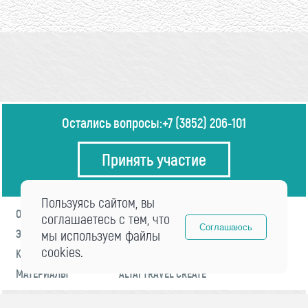
Остались вопросы:
+7 (3852) 206-101
Принять участие
Пользуясь сайтом, вы
О ФОРУМЕ
ПРОГРАММА
соглашаетесь с тем, что
Соглашаюсь
ЭКСПЕРТЫ
мы используем файлы
НОВОСТИ
cookies.
КОНТАКТЫ
РЕГИСТРАЦИЯ
МАТЕРИАЛЫ
ALTAI TRAVEL CREATE
© 2021 «visitaltai» Все права защищены.