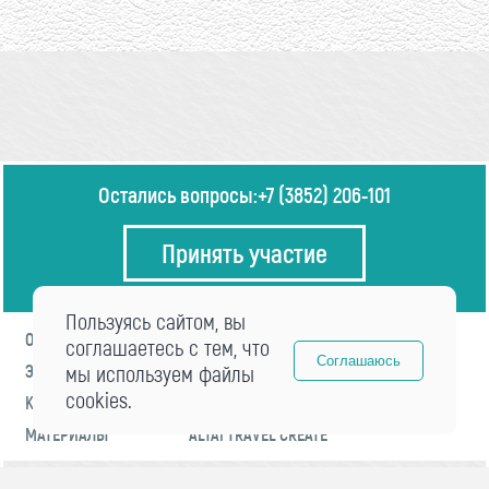
Остались вопросы:
+7 (3852) 206-101
Принять участие
Пользуясь сайтом, вы
О ФОРУМЕ
ПРОГРАММА
соглашаетесь с тем, что
Соглашаюсь
ЭКСПЕРТЫ
мы используем файлы
НОВОСТИ
cookies.
КОНТАКТЫ
РЕГИСТРАЦИЯ
МАТЕРИАЛЫ
ALTAI TRAVEL CREATE
© 2021 «visitaltai» Все права защищены.