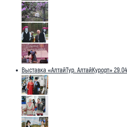
Выставка «АлтайТур. АлтайКурорт» 29.04