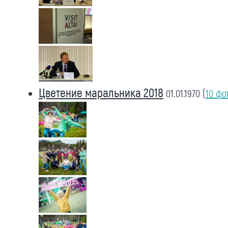
Цветение маральника 2018
01.01.1970
(
10 фо