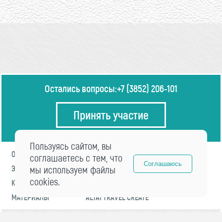
Остались вопросы:
+7 (3852) 206-101
Принять участие
Пользуясь сайтом, вы
О ФОРУМЕ
ПРОГРАММА
соглашаетесь с тем, что
Соглашаюсь
ЭКСПЕРТЫ
мы используем файлы
НОВОСТИ
cookies.
КОНТАКТЫ
РЕГИСТРАЦИЯ
МАТЕРИАЛЫ
ALTAI TRAVEL CREATE
© 2021 «visitaltai» Все права защищены.