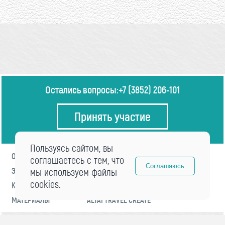
Остались вопросы:
+7 (3852) 206-101
Принять участие
Пользуясь сайтом, вы
О ФОРУМЕ
ПРОГРАММА
соглашаетесь с тем, что
Соглашаюсь
ЭКСПЕРТЫ
мы используем файлы
НОВОСТИ
cookies.
КОНТАКТЫ
РЕГИСТРАЦИЯ
МАТЕРИАЛЫ
ALTAI TRAVEL CREATE
© 2021 «visitaltai» Все права защищены.