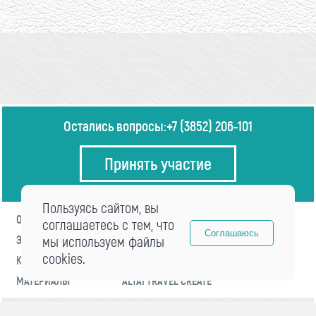
Остались вопросы:
+7 (3852) 206-101
Принять участие
Пользуясь сайтом, вы
О ФОРУМЕ
ПРОГРАММА
соглашаетесь с тем, что
Соглашаюсь
ЭКСПЕРТЫ
мы используем файлы
НОВОСТИ
cookies.
КОНТАКТЫ
РЕГИСТРАЦИЯ
МАТЕРИАЛЫ
ALTAI TRAVEL CREATE
© 2021 «visitaltai» Все права защищены.