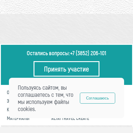
Остались вопросы:
+7 (3852) 206-101
Принять участие
Пользуясь сайтом, вы
О ФОРУМЕ
ПРОГРАММА
соглашаетесь с тем, что
Соглашаюсь
ЭКСПЕРТЫ
мы используем файлы
НОВОСТИ
cookies.
КОНТАКТЫ
РЕГИСТРАЦИЯ
МАТЕРИАЛЫ
ALTAI TRAVEL CREATE
© 2021 «visitaltai» Все права защищены.