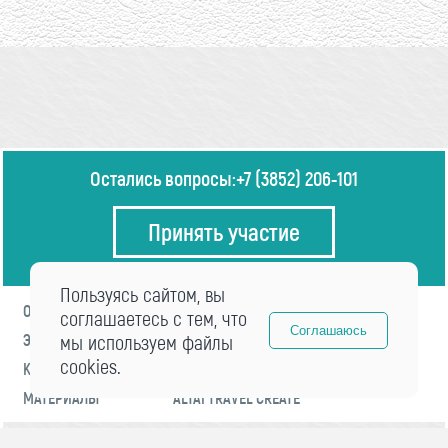
Остались вопросы:
+7 (3852) 206-101
Принять участие
Пользуясь сайтом, вы
О ФОРУМЕ
ПРОГРАММА
соглашаетесь с тем, что
Соглашаюсь
ЭКСПЕРТЫ
мы используем файлы
НОВОСТИ
cookies.
КОНТАКТЫ
РЕГИСТРАЦИЯ
МАТЕРИАЛЫ
ALTAI TRAVEL CREATE
© 2021 «visitaltai» Все права защищены.