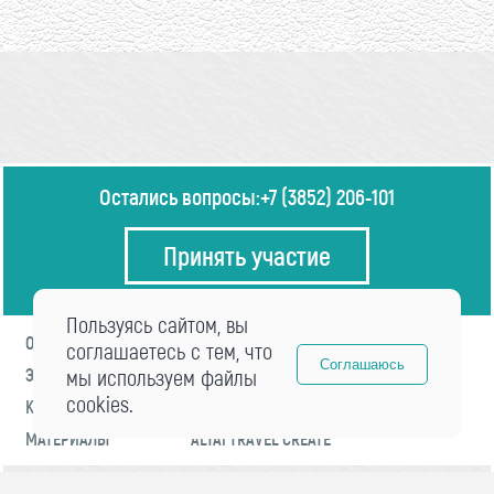
Остались вопросы:
+7 (3852) 206-101
Принять участие
Пользуясь сайтом, вы
О ФОРУМЕ
ПРОГРАММА
соглашаетесь с тем, что
Соглашаюсь
ЭКСПЕРТЫ
мы используем файлы
НОВОСТИ
cookies.
КОНТАКТЫ
РЕГИСТРАЦИЯ
МАТЕРИАЛЫ
ALTAI TRAVEL CREATE
© 2021 «visitaltai» Все права защищены.