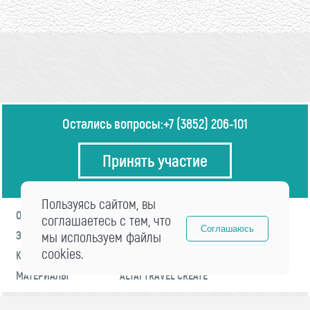
Остались вопросы:
+7 (3852) 206-101
Принять участие
Пользуясь сайтом, вы
О ФОРУМЕ
ПРОГРАММА
соглашаетесь с тем, что
Соглашаюсь
ЭКСПЕРТЫ
мы используем файлы
НОВОСТИ
cookies.
КОНТАКТЫ
РЕГИСТРАЦИЯ
МАТЕРИАЛЫ
ALTAI TRAVEL CREATE
© 2021 «visitaltai» Все права защищены.