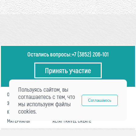
Остались вопросы:
+7 (3852) 206-101
Принять участие
Пользуясь сайтом, вы
О ФОРУМЕ
ПРОГРАММА
соглашаетесь с тем, что
Соглашаюсь
ЭКСПЕРТЫ
мы используем файлы
НОВОСТИ
cookies.
КОНТАКТЫ
РЕГИСТРАЦИЯ
МАТЕРИАЛЫ
ALTAI TRAVEL CREATE
© 2021 «visitaltai» Все права защищены.