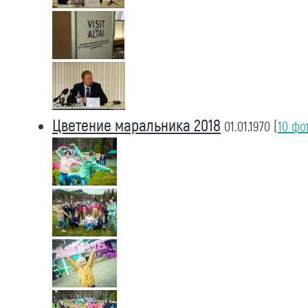
Цветение маральника 2018
01.01.1970
(
10 фо