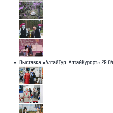
Выставка «АлтайТур. АлтайКурорт» 29.04