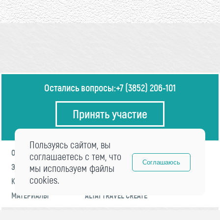
Остались вопросы:
+7 (3852) 206-101
Принять участие
Пользуясь сайтом, вы
О ФОРУМЕ
ПРОГРАММА
соглашаетесь с тем, что
Соглашаюсь
ЭКСПЕРТЫ
мы используем файлы
НОВОСТИ
cookies.
КОНТАКТЫ
РЕГИСТРАЦИЯ
МАТЕРИАЛЫ
ALTAI TRAVEL CREATE
© 2021 «visitaltai» Все права защищены.