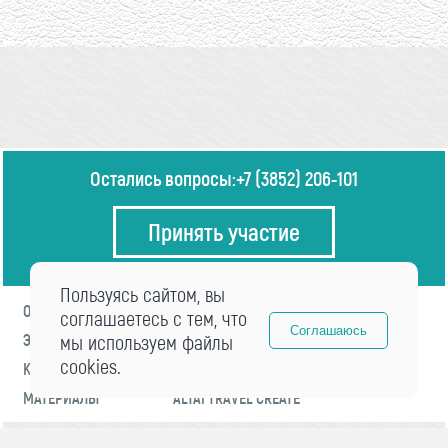
Остались вопросы:
+7 (3852) 206-101
Принять участие
Пользуясь сайтом, вы
О ФОРУМЕ
ПРОГРАММА
соглашаетесь с тем, что
Соглашаюсь
ЭКСПЕРТЫ
мы используем файлы
НОВОСТИ
cookies.
КОНТАКТЫ
РЕГИСТРАЦИЯ
МАТЕРИАЛЫ
ALTAI TRAVEL CREATE
© 2021 «visitaltai» Все права защищены.