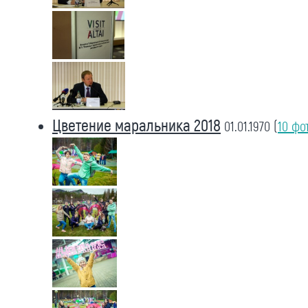
Цветение маральника 2018
01.01.1970
(
10 фо