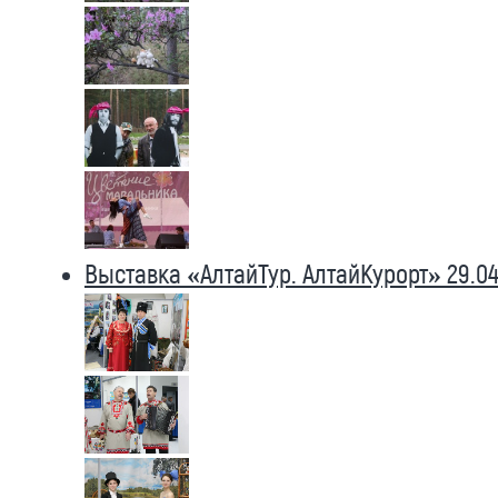
Выставка «АлтайТур. АлтайКурорт» 29.04