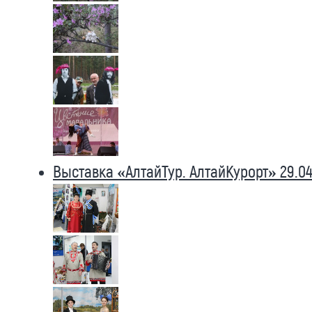
Выставка «АлтайТур. АлтайКурорт» 29.04