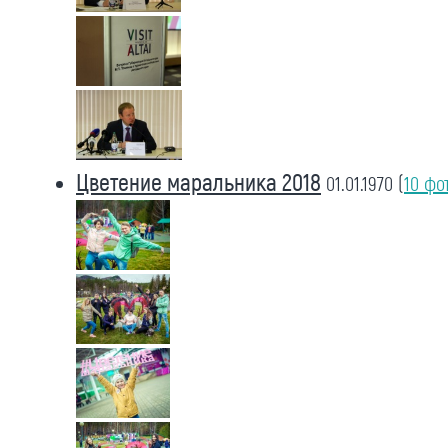
Цветение маральника 2018
01.01.1970
(
10 фо