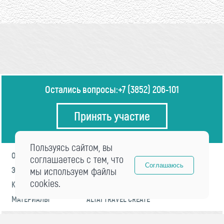
Остались вопросы:
+7 (3852) 206-101
Принять участие
Пользуясь сайтом, вы
О ФОРУМЕ
ПРОГРАММА
соглашаетесь с тем, что
Соглашаюсь
ЭКСПЕРТЫ
мы используем файлы
НОВОСТИ
cookies.
КОНТАКТЫ
РЕГИСТРАЦИЯ
МАТЕРИАЛЫ
ALTAI TRAVEL CREATE
© 2021 «visitaltai» Все права защищены.