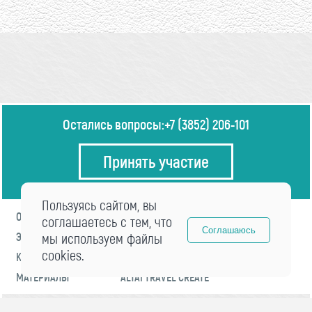
Остались вопросы:
+7 (3852) 206-101
Принять участие
Пользуясь сайтом, вы
О ФОРУМЕ
ПРОГРАММА
соглашаетесь с тем, что
Соглашаюсь
ЭКСПЕРТЫ
мы используем файлы
НОВОСТИ
cookies.
КОНТАКТЫ
РЕГИСТРАЦИЯ
МАТЕРИАЛЫ
ALTAI TRAVEL CREATE
© 2021 «visitaltai» Все права защищены.