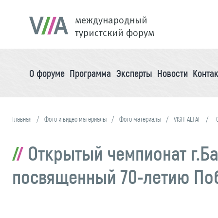
международный
туристский форум
О форуме
Программа
Эксперты
Новости
Конта
Главная
Фото и видео материалы
Фото материалы
VISIT ALTAI
Открытый чемпионат г.Ба
посвященный 70-летию Поб