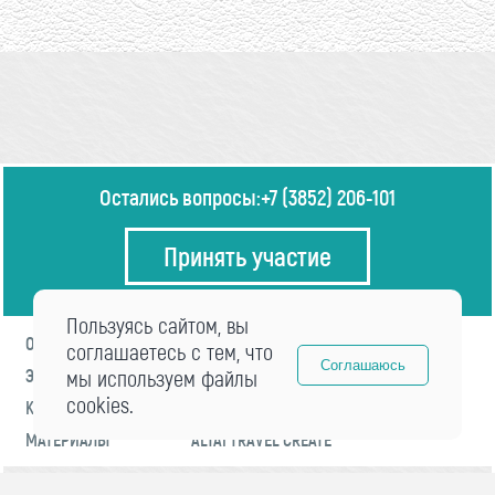
Остались вопросы:
+7 (3852) 206-101
Принять участие
Пользуясь сайтом, вы
О ФОРУМЕ
ПРОГРАММА
соглашаетесь с тем, что
Соглашаюсь
ЭКСПЕРТЫ
мы используем файлы
НОВОСТИ
cookies.
КОНТАКТЫ
РЕГИСТРАЦИЯ
МАТЕРИАЛЫ
ALTAI TRAVEL CREATE
© 2021 «visitaltai» Все права защищены.