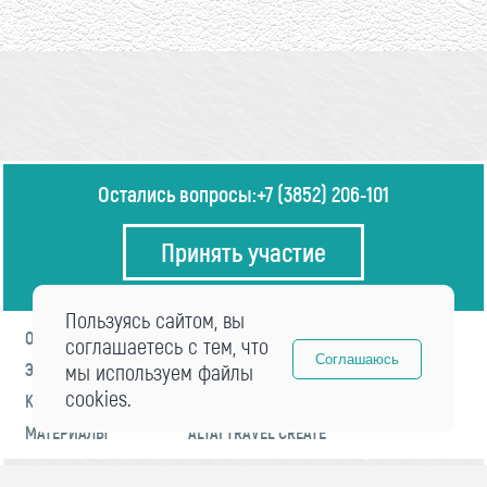
Остались вопросы:
+7 (3852) 206-101
Принять участие
Пользуясь сайтом, вы
О ФОРУМЕ
ПРОГРАММА
соглашаетесь с тем, что
Соглашаюсь
ЭКСПЕРТЫ
мы используем файлы
НОВОСТИ
cookies.
КОНТАКТЫ
РЕГИСТРАЦИЯ
МАТЕРИАЛЫ
ALTAI TRAVEL CREATE
© 2021 «visitaltai» Все права защищены.