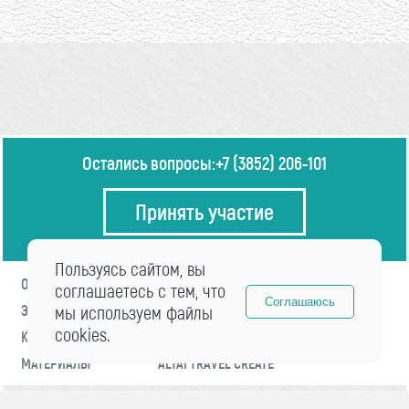
Остались вопросы:
+7 (3852) 206-101
Принять участие
Пользуясь сайтом, вы
О ФОРУМЕ
ПРОГРАММА
соглашаетесь с тем, что
Соглашаюсь
ЭКСПЕРТЫ
мы используем файлы
НОВОСТИ
cookies.
КОНТАКТЫ
РЕГИСТРАЦИЯ
МАТЕРИАЛЫ
ALTAI TRAVEL CREATE
© 2021 «visitaltai» Все права защищены.