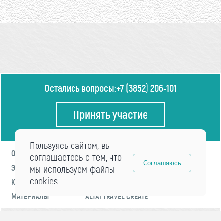
Остались вопросы:
+7 (3852) 206-101
Принять участие
Пользуясь сайтом, вы
О ФОРУМЕ
ПРОГРАММА
соглашаетесь с тем, что
Соглашаюсь
ЭКСПЕРТЫ
мы используем файлы
НОВОСТИ
cookies.
КОНТАКТЫ
РЕГИСТРАЦИЯ
МАТЕРИАЛЫ
ALTAI TRAVEL CREATE
© 2021 «visitaltai» Все права защищены.