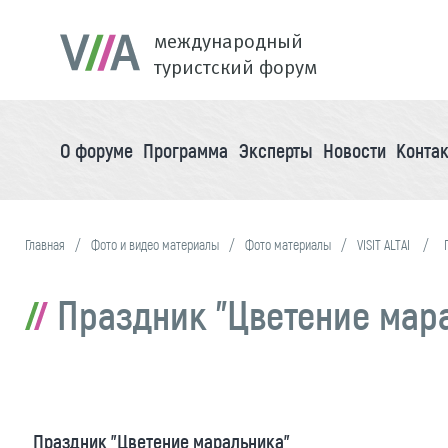
международный
туристский форум
О форуме
Программа
Эксперты
Новости
Конта
Главная
Фото и видео материалы
Фото материалы
VISIT ALTAI
Праздник "Цветение мар
Праздник "Цветение маральника"