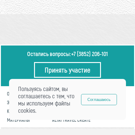
Остались вопросы:
+7 (3852) 206-101
Принять участие
Пользуясь сайтом, вы
О ФОРУМЕ
ПРОГРАММА
соглашаетесь с тем, что
Соглашаюсь
ЭКСПЕРТЫ
мы используем файлы
НОВОСТИ
cookies.
КОНТАКТЫ
РЕГИСТРАЦИЯ
МАТЕРИАЛЫ
ALTAI TRAVEL CREATE
© 2021 «visitaltai» Все права защищены.