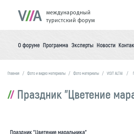
международный
туристский форум
О форуме
Программа
Эксперты
Новости
Конта
Главная
Фото и видео материалы
Фото материалы
VISIT ALTAI
Праздник "Цветение мар
Праздник "Цветение маральника"