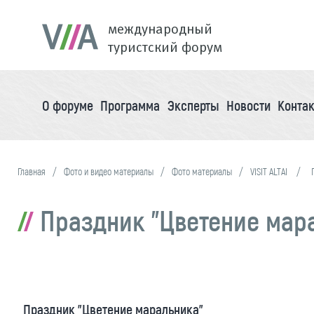
международный
туристский форум
О форуме
Программа
Эксперты
Новости
Конта
Главная
Фото и видео материалы
Фото материалы
VISIT ALTAI
Праздник "Цветение мар
Праздник "Цветение маральника"