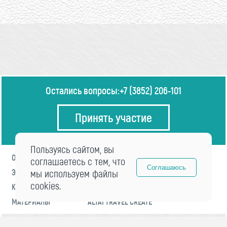
Остались вопросы:
+7 (3852) 206-101
Принять участие
Пользуясь сайтом, вы
О ФОРУМЕ
ПРОГРАММА
соглашаетесь с тем, что
Соглашаюсь
ЭКСПЕРТЫ
мы используем файлы
НОВОСТИ
cookies.
КОНТАКТЫ
РЕГИСТРАЦИЯ
МАТЕРИАЛЫ
ALTAI TRAVEL CREATE
© 2021 «visitaltai» Все права защищены.