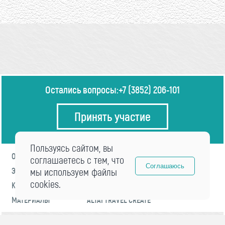
Остались вопросы:
+7 (3852) 206-101
Принять участие
Пользуясь сайтом, вы
О ФОРУМЕ
ПРОГРАММА
соглашаетесь с тем, что
Соглашаюсь
ЭКСПЕРТЫ
мы используем файлы
НОВОСТИ
cookies.
КОНТАКТЫ
РЕГИСТРАЦИЯ
МАТЕРИАЛЫ
ALTAI TRAVEL CREATE
© 2021 «visitaltai» Все права защищены.