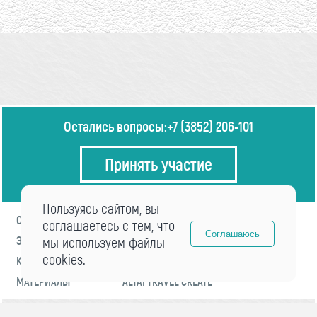
Остались вопросы:
+7 (3852) 206-101
Принять участие
Пользуясь сайтом, вы
О ФОРУМЕ
ПРОГРАММА
соглашаетесь с тем, что
Соглашаюсь
ЭКСПЕРТЫ
мы используем файлы
НОВОСТИ
cookies.
КОНТАКТЫ
РЕГИСТРАЦИЯ
МАТЕРИАЛЫ
ALTAI TRAVEL CREATE
© 2021 «visitaltai» Все права защищены.