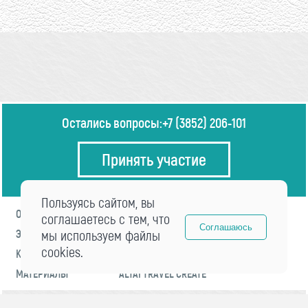
Остались вопросы:
+7 (3852) 206-101
Принять участие
Пользуясь сайтом, вы
О ФОРУМЕ
ПРОГРАММА
соглашаетесь с тем, что
Соглашаюсь
ЭКСПЕРТЫ
мы используем файлы
НОВОСТИ
cookies.
КОНТАКТЫ
РЕГИСТРАЦИЯ
МАТЕРИАЛЫ
ALTAI TRAVEL CREATE
© 2021 «visitaltai» Все права защищены.