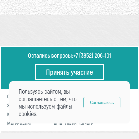
Остались вопросы:
+7 (3852) 206-101
Принять участие
Пользуясь сайтом, вы
О ФОРУМЕ
ПРОГРАММА
соглашаетесь с тем, что
Соглашаюсь
ЭКСПЕРТЫ
мы используем файлы
НОВОСТИ
cookies.
КОНТАКТЫ
РЕГИСТРАЦИЯ
МАТЕРИАЛЫ
ALTAI TRAVEL CREATE
© 2021 «visitaltai» Все права защищены.