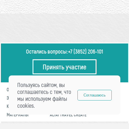
Остались вопросы:
+7 (3852) 206-101
Принять участие
Пользуясь сайтом, вы
О ФОРУМЕ
ПРОГРАММА
соглашаетесь с тем, что
Соглашаюсь
ЭКСПЕРТЫ
мы используем файлы
НОВОСТИ
cookies.
КОНТАКТЫ
РЕГИСТРАЦИЯ
МАТЕРИАЛЫ
ALTAI TRAVEL CREATE
© 2021 «visitaltai» Все права защищены.