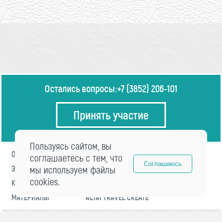
Остались вопросы:
+7 (3852) 206-101
Принять участие
Пользуясь сайтом, вы
О ФОРУМЕ
ПРОГРАММА
соглашаетесь с тем, что
Соглашаюсь
ЭКСПЕРТЫ
мы используем файлы
НОВОСТИ
cookies.
КОНТАКТЫ
РЕГИСТРАЦИЯ
МАТЕРИАЛЫ
ALTAI TRAVEL CREATE
© 2021 «visitaltai» Все права защищены.