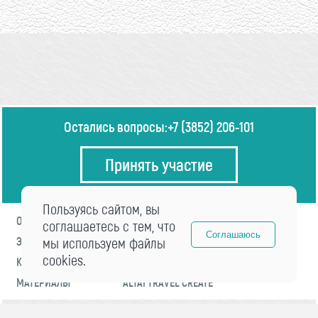
Остались вопросы:
+7 (3852) 206-101
Принять участие
Пользуясь сайтом, вы
О ФОРУМЕ
ПРОГРАММА
соглашаетесь с тем, что
Соглашаюсь
ЭКСПЕРТЫ
мы используем файлы
НОВОСТИ
cookies.
КОНТАКТЫ
РЕГИСТРАЦИЯ
МАТЕРИАЛЫ
ALTAI TRAVEL CREATE
© 2021 «visitaltai» Все права защищены.