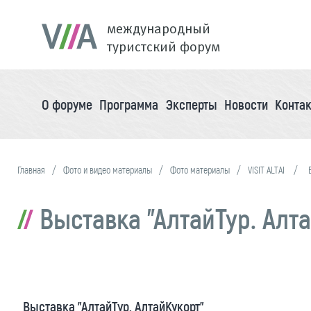
международный
туристский форум
О форуме
Программа
Эксперты
Новости
Конта
Главная
Фото и видео материалы
Фото материалы
VISIT ALTAI
Выставка "АлтайТур. Алт
Выставка "АлтайТур. АлтайКукорт"