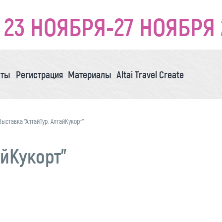
23 НОЯБРЯ-27 НОЯБРЯ 
кты
Регистрация
Материалы
Altai Travel Create
Выставка "АлтайТур. АлтайКукорт"
айКукорт"