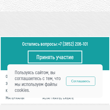
Остались вопросы:
+7 (3852) 206-101
Принять участие
Пользуясь сайтом, вы
О ФОРУМЕ
ПРОГРАММА
соглашаетесь с тем, что
Соглашаюсь
ЭКСПЕРТЫ
мы используем файлы
НОВОСТИ
cookies.
КОНТАКТЫ
РЕГИСТРАЦИЯ
МАТЕРИАЛЫ
ALTAI TRAVEL CREATE
© 2021 «visitaltai» Все права защищены.