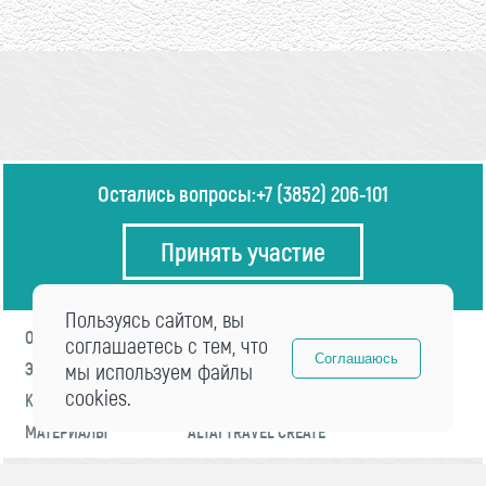
Остались вопросы:
+7 (3852) 206-101
Принять участие
Пользуясь сайтом, вы
О ФОРУМЕ
ПРОГРАММА
соглашаетесь с тем, что
Соглашаюсь
ЭКСПЕРТЫ
мы используем файлы
НОВОСТИ
cookies.
КОНТАКТЫ
РЕГИСТРАЦИЯ
МАТЕРИАЛЫ
ALTAI TRAVEL CREATE
© 2021 «visitaltai» Все права защищены.